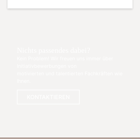
Nichts passendes dabei?
Kein Problem! Wir freuen uns immer über
Initiativbewerbungen von
motivierten und talentierten Fachkräften wie
Ihnen.
KONTAKTIEREN